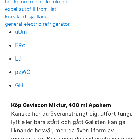
har kamrem eller kamkedja
excel autofill from list
krak kort sjælland
general electric refrigerator
uUm
ERo
LJ
pzWC
GH
Köp Gaviscon Mixtur, 400 ml Apohem
Kanske har du överansträngt dig, utfört tunga
lyft eller bara stått och gått Gallsten kan ge
liknande besvär, men då även i form av
magsmärtor Kan användas vid uppföljning av