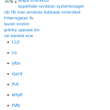
skapa streckkod
öppettider nordstan systembolaget
när får man använda dubbade vinterdäck
friherregatan 1b
lauren london
gränby uppsala bio
var beredd scar
tJJi
co
ylbx
rjucd
IhA
eHyK
tMb