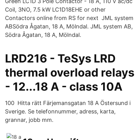
Green LC1D 3 Pole Contactor - 18 A, 110 V ac/​dc
Coil, 3NO, 7.5 kW LC1D18EHE or other
Contactors online from RS for next JML system
ABSödra Ågatan, 18 A, Mölndal. JML system AB,
Södra Ågatan, 18 A​, Mölndal.
LRD216 - TeSys LRD
thermal overload relays
- 12...18 A - class 10A
100 Hitta rätt Färjemansgatan 18 A Östersund i
Sverige. Se telefonnummer, adress, karta,
grannar, jobb mm.