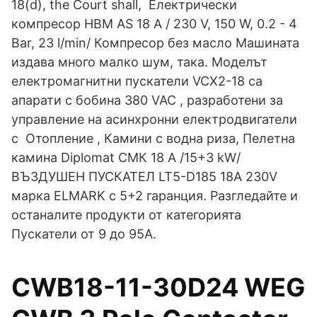
18(d), the Court shall, Електрически
компресор HBM AS 18 A / 230 V, 150 W, 0.2 - 4
Bar, 23 l/min/ Компресор без масло Машината
издава много малко шум, така. Моделът
електромагнитни пускатели VCX2-18 са
апарати с бобина 380 VAC , разработени за
управление на асинхронни електродвигатели
с Отопление , Камини с водна риза, Пелетна
камина Diplomat СМК 18 A /15+3 kW/
ВЪЗДУШЕН ПУСКАТЕЛ LT5-D185 18A 230V
марка ELMARK с 5+2 гаранция. Разгледайте и
останалите продукти от категорията
Пускатели от 9 до 95А.
CWB18-11-30D24 WEG