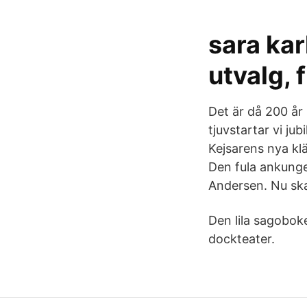
sara kar
utvalg, f
Det är då 200 år
tjuvstartar vi ju
Kejsarens nya k
Den fula ankunge
Andersen. Nu skal
Den lila sagobok
dockteater.