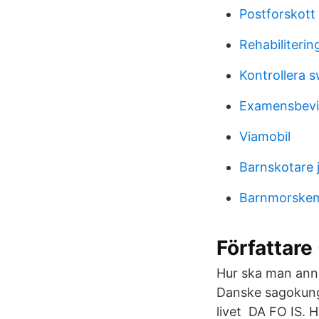
Postforskott
Rehabiliterin
Kontrollera s
Examensbevi
Viamobil
Barnskotare 
Barnmorskem
Författare
Hur ska man anna
Danske sagokung
livet DA FO IS. 