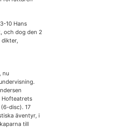
03-10 Hans
k, och dog den 2
dikter,
, nu
kundervisning.
Andersen
å Hofteatrets
(6-disc). 17
iska äventyr, i
kaparna till