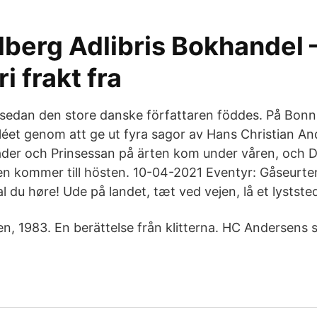
lberg Adlibris Bokhandel 
ri frakt fra
 sedan den store danske författaren föddes. På Bonn
biléet genom att ge ut fyra sagor av Hans Christian An
läder och Prinsessan på ärten kom under våren, och
n kommer till hösten. 10-04-2021 Eventyr: Gåseurten
 du høre! Ude på landet, tæt ved vejen, lå et lystste
en, 1983. En berättelse från klitterna. HC Andersens