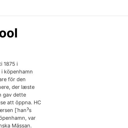
ool
i 1875 i
5 i köpenhamn
are för den
ere, der læste
an gav dette
se att öppna. HC
ersen [ˈhanˀs
 Köpenhamn, var
enska Mässan.