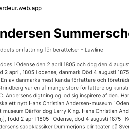
gardeur.web.app
 Andersen Summersch
dets omfattning för berättelser - Lawline
ddes i Odense den 2 april 1805 och dog den 4 august
 2 april, 1805 i odense, danmark Död 4 augusti 187
 En av danmarks mest kända författare och företräd
rindberg var en af mange store forfattere og kunstn
. Andersens digtning og lod sig inspirere af den. H
ka ett nytt Hans Christian Andersen-museum i Oden
t museum Därför dog Larry King. Hans Christian And
n̩], född 2 april 1805 i Odense, död 4 augusti 1875 i
ersens sagoklassiker Dummerjöns blir teater på Sv