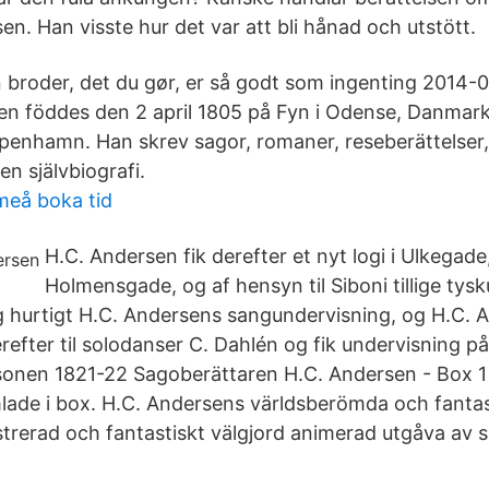
sen. Han visste hur det var att bli hånad och utstött.
broder, det du gør, er så godt som ingenting 2014-
en föddes den 2 april 1805 på Fyn i Odense, Danmar
öpenhamn. Han skrev sagor, romaner, reseberättelser, 
en självbiografi.
meå boka tid
H.C. Andersen fik derefter et nyt logi i Ulkegade
Holmensgade, og af hensyn til Siboni tillige tys
 hurtigt H.C. Andersens sangundervisning, og H.C. 
refter til solodanser C. Dahlén og fik undervisning p
onen 1821-22 Sagoberättaren H.C. Andersen - Box 1 
ade i box. H.C. Andersens världsberömda och fantast
strerad och fantastiskt välgjord animerad utgåva av s