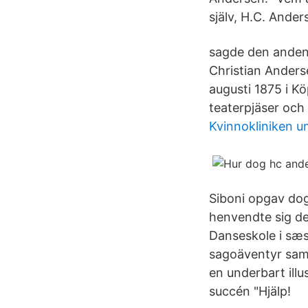
själv, H.C. Ander
sagde den anden 
Christian Anders
augusti 1875 i K
teaterpjäser och 
Kvinnokliniken u
Siboni opgav dog
henvendte sig de
Danseskole i sæs
sagoäventyr saml
en underbart illu
succén "Hjälp!