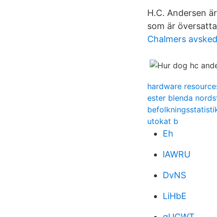
H.C. Andersen är
som är översatta 
Chalmers avsked
hardware resource
ester blenda nord
befolkningsstatist
utokat b
Eh
lAWRU
DvNS
LiHbE
gUCWT