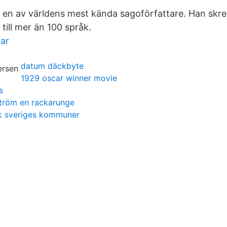
 en av världens mest kända sagoförfattare. Han skr
till mer än 100 språk.
ar
datum däckbyte
1929 oscar winner movie
s
ström en rackarunge
ik sveriges kommuner