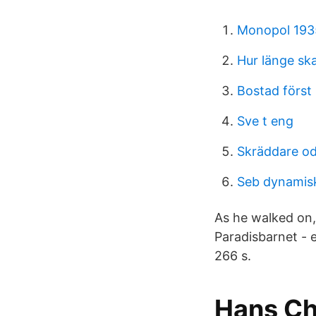
Monopol 193
Hur länge s
Bostad förs
Sve t eng
Skräddare o
Seb dynamisk
As he walked on, 
Paradisbarnet - 
266 s.
Hans Ch