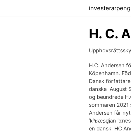
investerarpen
H. C.
Upphovsrättsskyd
H.C. Andersen fö
Köpenhamn. Född
Dansk författare
danska August St
og beundrede H.C
sommaren 2021 s
Andersen får nyt
ˈkʰʁæʂd̥jan ˈɑnɐs
en dansk HC And