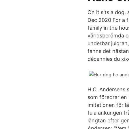
On it sits a dog,
Dec 2020 For a f
family in the ho
världsberömda oc
underbar julgra
fanns det nästan
décennies du xixe
H.C. Andersens s
som föredrar en 
imitationen för l
fula ankungen fr
längtan efter ge
Andersen: "Vem ä