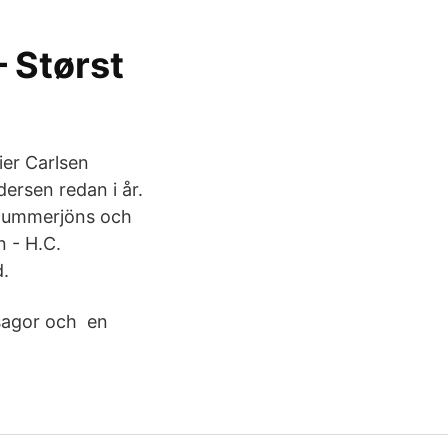
– Størst
ier Carlsen
dersen redan i år.
 Dummerjöns och
 - H.C.
d.
 sagor och en