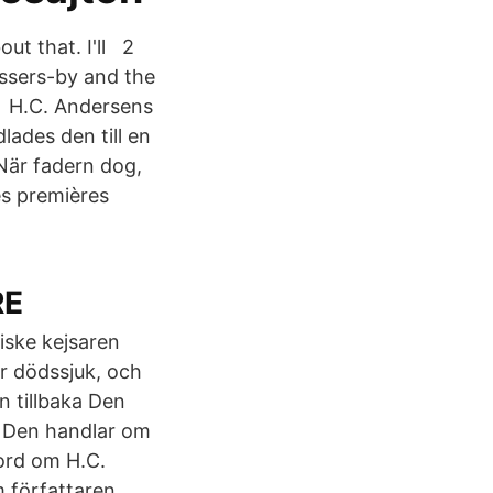
out that. I'll 2
ssers-by and the
ed H.C. Andersens
ades den till en
är fadern dog,
es premières
RE
iske kejsaren
ir dödssjuk, och
n tillbaka Den
. Den handlar om
ord om H.C.
 författaren