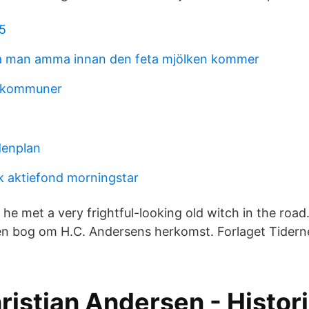
5
ka man amma innan den feta mjölken kommer
t kommuner
denplan
 aktiefond morningstar
he met a very frightful-looking old witch in the road.
en bog om H.C. Andersens herkomst. Forlaget Tiderne
ristian Andersen - Histor