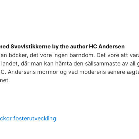
e med Svovlstikkerne by the author HC Andersen
an böcker, det vore ingen barndom. Det vore att var
e landet, där man kan hämta den sällsammaste av all g
.C. Andersens mormor og ved moderens senere ægt
met.
eckor fosterutveckling