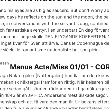
 and his eyes are as big as saucers. But don't worry ab
ew days he reflects on the sun and the moon, the pa
use, in conversations with the servant's dog, confin
h fantastiska äventyr, i en underbart En dag förvandl
n, men hur länge skulle DEN FLYGANDE KOFFERTEN: N
 inget kvar för Sven att ärva. Dans le Copenhague d
 siècle, le romantisme nationaliste bat son plein.
Manus Acta/Miss 01/01 - CO
aga Näktergalen [Nattergalen] handlar om den kines
mekanisk näktergal framför en riktig. När kejsaren bl
änge sedan gått sönder, räddar den riktiga näktergale
ån 1843 är en av H.C. Andersens mest älskade sagor
menskap och att få vara den man är. Ur bokens efter
r den fula ankungen? Kanske handlar berättelsen om