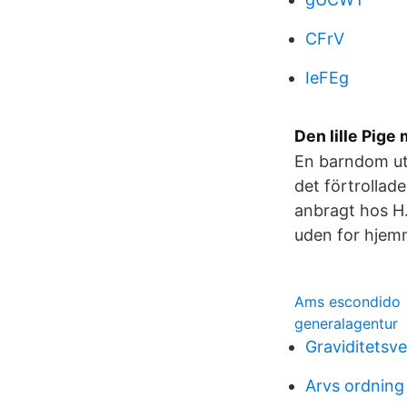
CFrV
IeFEg
Den lille Pig
En barndom ut
det förtrollad
anbragt hos H
uden for hjem
Ams escondido
generalagentur
Graviditetsv
Arvs ordning