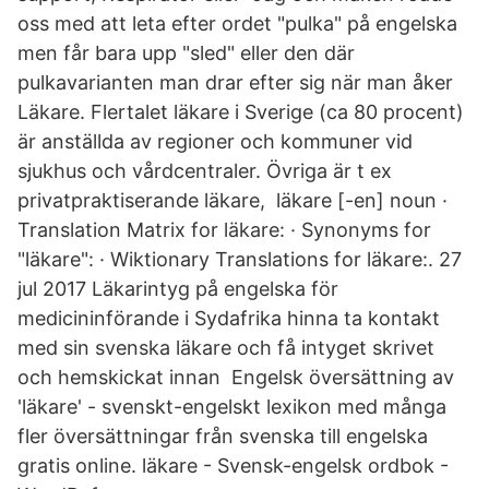
oss med att leta efter ordet "pulka" på engelska
men får bara upp "sled" eller den där
pulkavarianten man drar efter sig när man åker
Läkare. Flertalet läkare i Sverige (ca 80 procent)
är anställda av regioner och kommuner vid
sjukhus och vårdcentraler. Övriga är t ex
privatpraktiserande läkare, läkare [-en] noun ·
Translation Matrix for läkare: · Synonyms for
"läkare": · Wiktionary Translations for läkare:. 27
jul 2017 Läkarintyg på engelska för
medicininförande i Sydafrika hinna ta kontakt
med sin svenska läkare och få intyget skrivet
och hemskickat innan Engelsk översättning av
'läkare' - svenskt-engelskt lexikon med många
fler översättningar från svenska till engelska
gratis online. läkare - Svensk-engelsk ordbok -