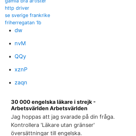
gamla bra artister
http driver
se sverige frankrike
friherregatan 1b
dw
nvM
QQy
xznP
zaqn
30 000 engelska läkare i strejk -
Arbetsvärlden Arbetsvärlden
Jag hoppas att jag svarade på din fråga.
Kontrollera 'Läkare utan gränser'
översättningar till engelska.