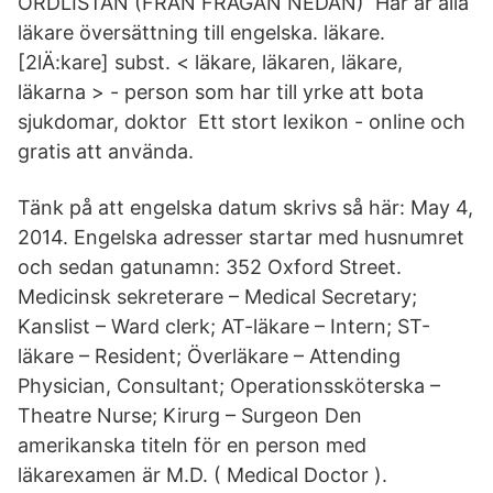
ORDLISTAN (FRÅN FRÅGAN NEDAN) Här ar alla
läkare översättning till engelska. läkare.
[2lÄ:kare] subst. < läkare, läkaren, läkare,
läkarna > - person som har till yrke att bota
sjukdomar, doktor Ett stort lexikon - online och
gratis att använda.
Tänk på att engelska datum skrivs så här: May 4,
2014. Engelska adresser startar med husnumret
och sedan gatunamn: 352 Oxford Street.
Medicinsk sekreterare – Medical Secretary;
Kanslist – Ward clerk; AT-läkare – Intern; ST-
läkare – Resident; Överläkare – Attending
Physician, Consultant; Operationssköterska –
Theatre Nurse; Kirurg – Surgeon Den
amerikanska titeln för en person med
läkarexamen är M.D. ( Medical Doctor ).