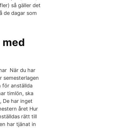
er) så gäller det
på de dagar som
d med
har När du har
er semesterlagen
 för anställda
ar timlön, ska
, De har inget
mestern året Hur
älldas rätt till
n har tjänat in