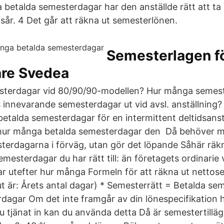
etalda semesterdagar har den anställde rätt att ta u
r. 4 Det går att räkna ut semesterlönen.
Semesterlagen f
are Svedea
terdagar vid 80/90/90-modellen? Hur många semest
s innevarande semesterdagar ut vid avsl. anställning?
 betalda semesterdagar för en intermittent deltidsans
a hur många betalda semesterdagar den Då behöver ma
terdagarna i förväg, utan gör det löpande Såhär räkn
mesterdagar du har rätt till: än företagets ordinarie
r utefter hur många Formeln för att räkna ut nettos
t är: Årets antal dagar) * Semesterrätt = Betalda se
dagar Om det inte framgår av din lönespecifikation
 tjänat in kan du använda detta Då är semestertilläg