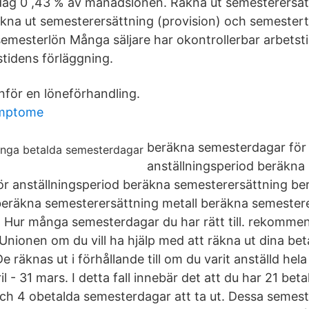
dag 0 ,43 % av månadslönen. Räkna ut semesterersät
äkna ut semesterersättning (provision) och semestert
semesterlön Många säljare har okontrollerbar arbetsti
tidens förläggning.
inför en löneförhandling.
imptome
beräkna semesterdagar för
anställningsperiod beräkna 
r anställningsperiod beräkna semesterersättning be
beräkna semesterersättning metall beräkna semester
Hur många semesterdagar du har rätt till. rekommend
Unionen om du vill ha hjälp med att räkna ut dina bet
 räknas ut i förhållande till om du varit anställd hel
ril - 31 mars. I detta fall innebär det att du har 21 beta
h 4 obetalda semesterdagar att ta ut. Dessa semest