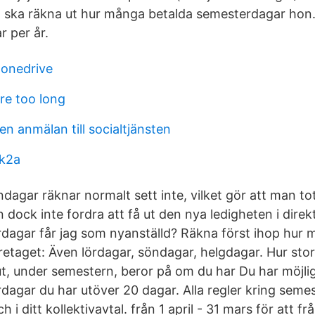
g ska räkna ut hur många betalda semesterdagar hon
 per år.
 onedrive
re too long
n anmälan till socialtjänsten
 k2a
dagar räknar normalt sett inte, vilket gör att man to
dock inte fordra att få ut den nya ledigheten i dire
dagar får jag som nyanställd? Räkna först ihop hur
företaget: Även lördagar, söndagar, helgdagar. Hur stor
ut, under semestern, beror på om du har Du har möjli
agar du har utöver 20 dagar. Alla regler kring semest
i ditt kollektivavtal. från 1 april - 31 mars för att från