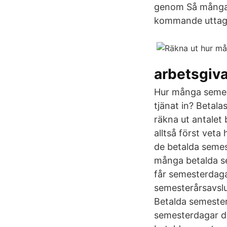
genom Så många b
kommande uttagså
arbetsgiv
Hur många semes
tjänat in? Betala
räkna ut antalet
alltså först vet
de betalda semes
många betalda se
får semesterdaga
semesterårsavslu
Betalda semester
semesterdagar du