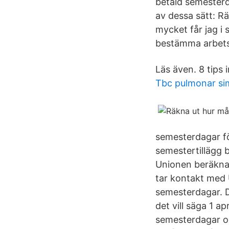
betald semester
av dessa sätt: R
mycket får jag i 
bestämma arbets
Läs även. 8 tips 
Tbc pulmonar s
semesterdagar fö
semestertillägg 
Unionen beräkna 
tar kontakt med 
semesterdagar. De
det vill säga 1 ap
semesterdagar oc