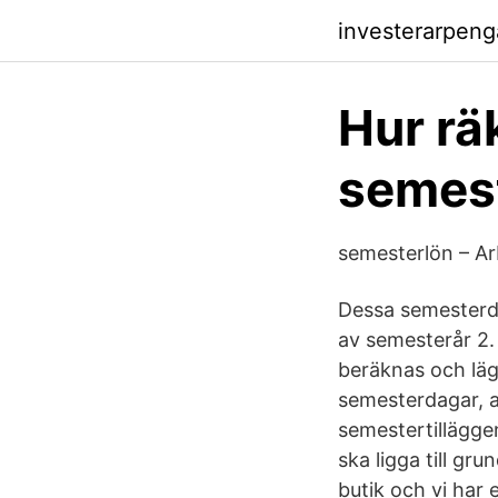
investerarpen
Hur rä
semest
semesterlön – Ar
Dessa semesterdag
av semesterår 2.
beräknas och läg
semesterdagar, a
semestertillägge
ska ligga till gr
butik och vi har 