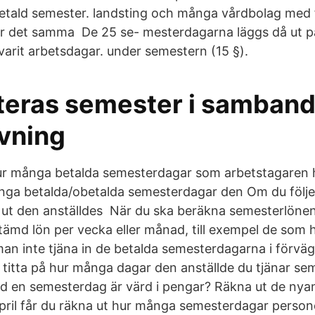
betald semester. landsting och många vårdbolag med fl
 är det samma De 25 se- mesterdagarna läggs då ut 
varit arbetsdagar. under semestern (15 §).
teras semester i samban
ivning
hur många betalda semesterdagar som arbetstagaren 
nga betalda/obetalda semesterdagar den Om du följ
 ut den anställdes När du ska beräkna semesterlönen
tämd lön per vecka eller månad, till exempel de som h
n inte tjäna in de betalda semesterdagarna i förväg
titta på hur många dagar den anställde du tjänar se
d en semesterdag är värd i pengar? Räkna ut de nyanst
ril får du räkna ut hur många semesterdagar persone