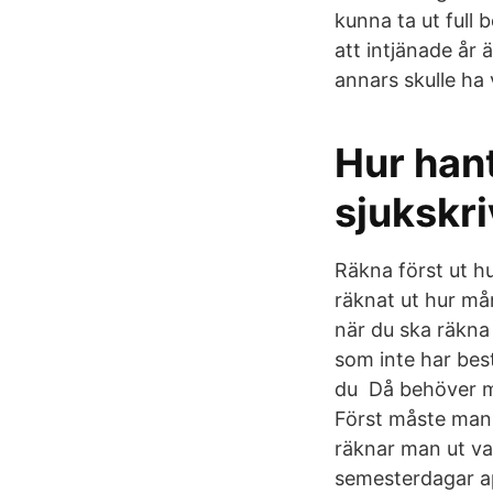
kunna ta ut full 
att intjänade år
annars skulle ha 
Hur han
sjukskr
Räkna först ut 
räknat ut hur må
när du ska räkna
som inte har bes
du Då behöver ma
Först måste man 
räknar man ut va
semesterdagar ap