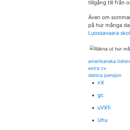
tillgång till från
Även om sommarpla
på hur många dag
Luossavaara sko
amerikanska tidnin
extra cv
danica pensjon
nX
gc
uVXfi
Uhu