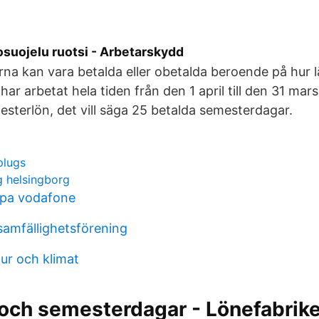
osuojelu ruotsi - Arbetarskydd
a kan vara betalda eller obetalda beroende på hur 
ar arbetat hela tiden från den 1 april till den 31 mar
semesterlön, det vill säga 25 betalda semesterdagar.
plugs
g helsingborg
opa vodafone
samfällighetsförening
ur och klimat
och semesterdagar - Lönefabrik