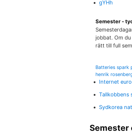
gYHh
Semester - ty
Semesterdagarn
jobbat. Om du h
rätt till full 
Batteries spark 
henrik rosenber
Internet eur
Tallkobbens 
Sydkorea nat
Semester 