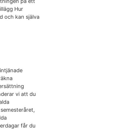
tningen på ett
illägg Hur
d och kan själva
intjänade
räkna
ersättning
erar vi att du
alda
a semesteråret,
lda
erdagar får du