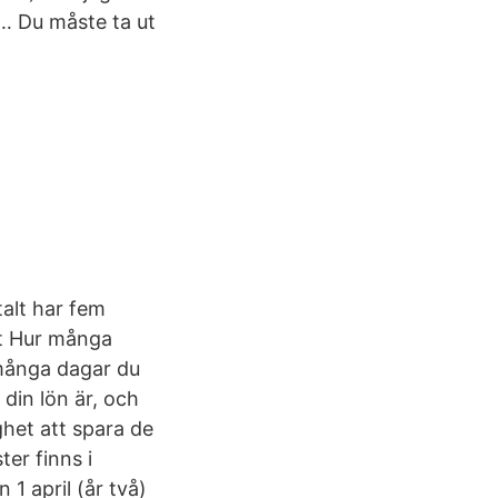
… Du måste ta ut
talt har fem
kt Hur många
 många dagar du
 din lön är, och
ghet att spara de
er finns i
 1 april (år två)