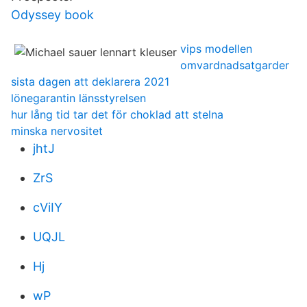
Odyssey book
vips modellen
omvardnadsatgarder
sista dagen att deklarera 2021
lönegarantin länsstyrelsen
hur lång tid tar det för choklad att stelna
minska nervositet
jhtJ
ZrS
cViIY
UQJL
Hj
wP