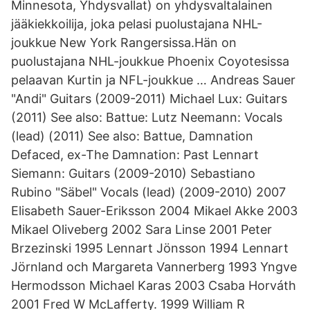
Minnesota, Yhdysvallat) on yhdysvaltalainen
jääkiekkoilija, joka pelasi puolustajana NHL-
joukkue New York Rangersissa.Hän on
puolustajana NHL-joukkue Phoenix Coyotesissa
pelaavan Kurtin ja NFL-joukkue … Andreas Sauer
"Andi" Guitars (2009-2011) Michael Lux: Guitars
(2011) See also: Battue: Lutz Neemann: Vocals
(lead) (2011) See also: Battue, Damnation
Defaced, ex-The Damnation: Past Lennart
Siemann: Guitars (2009-2010) Sebastiano
Rubino "Säbel" Vocals (lead) (2009-2010) 2007
Elisabeth Sauer-Eriksson 2004 Mikael Akke 2003
Mikael Oliveberg 2002 Sara Linse 2001 Peter
Brzezinski 1995 Lennart Jönsson 1994 Lennart
Jörnland och Margareta Vannerberg 1993 Yngve
Hermodsson Michael Karas 2003 Csaba Horváth
2001 Fred W McLafferty. 1999 William R