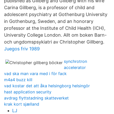
published as Gillberg and Gillberg with his wife
Carina Gillberg, is a professor of child and
adolescent psychiatry at Gothenburg University
in Gothenburg, Sweden, and an honorary
professor at the Institute of Child Health (ICH),
University College London. Allt om boken Barn-
och ungdomspsykiatri av Christopher Gillberg.
Juegos friv 1989
synchrotron
accelerator
vad ska man vara med i för fack
m4a4 buzz kill
vad kostar det att åka helsingborg helsingör
hast application security
avdrag flyttstadning skatteverket
krak kort sjælland
LJ