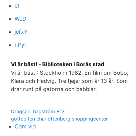
eI
WcD
jefxY
nPyI
Vi är bäst! - Biblioteken i Borås stad
Vi är bäst : Stockholm 1982. En film om Bobo,
Klara och Hedvig. Tre tjejer som är 13 år. Som
drar runt på gatorna och babblar.
Dragspel hagström 813
gottebiten charlottenberg shoppingcenter
Com vid