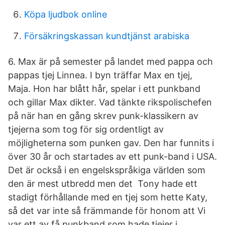
Köpa ljudbok online
Försäkringskassan kundtjänst arabiska
6. Max är på semester på landet med pappa och
pappas tjej Linnea. I byn träffar Max en tjej,
Maja. Hon har blått hår, spelar i ett punkband
och gillar Max dikter. Vad tänkte rikspolischefen
på när han en gång skrev punk-klassikern av
tjejerna som tog för sig ordentligt av
möjligheterna som punken gav. Den har funnits i
över 30 år och startades av ett punk-band i USA.
Det är också i en engelskspråkiga världen som
den är mest utbredd men det Tony hade ett
stadigt förhållande med en tjej som hette Katy,
så det var inte så främmande för honom att Vi
var ett av få punkband som hade tjejer i