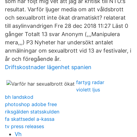
som har följt mig vet att jag är kritisk till NTU:s
resultat. Varför ljuger media om att våldsbrott
och sexualbrott inte ökat dramatiskt? relaterat
till asylinvandrigen Fre 28 dec 2018 11:27 Läst 0
gånger Totalt 13 svar Anonym (,,,Ma­nipule­ra
mera,,­,) P3 Nyheter har undersökt antalet
anmälningar om sexualbrott vid 13 av festivaler, i
år och föregående år.
Driftskostnader lägenhet spanien
fartyg radar
violett ljus
bh landskod
photoshop adobe free
riksgälden statsskulden
fa skattsedel a-kassa
tv press releases
Vh